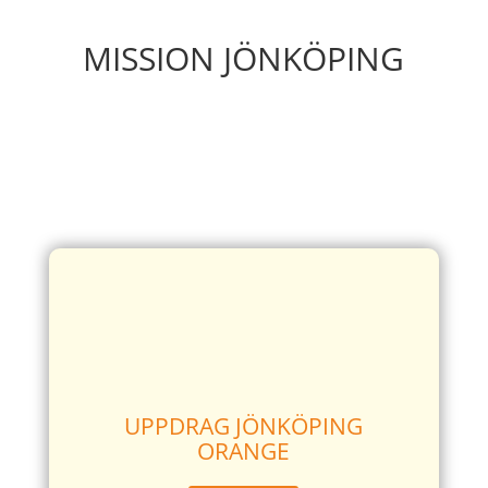
MISSION JÖNKÖPING
On this page, you can test whether you have
managed to calculate the correct password for the
assignments in Mission Jönköping 2023.
UPPDRAG JÖNKÖPING
ORANGE