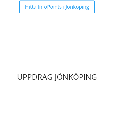
Hitta InfoPoints i Jönköping
UPPDRAG JÖNKÖPING
På denna sida kan du testa om du har lyckats räkna
ut rätt lösenord för de olika uppdragen i Uppdrag
Jönköping 2023.