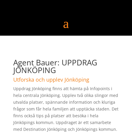
Agent Bauer: UPPDRAG
JÖNKÖPING
Utforska och upplev Jönköping
Uppdrag Jönköping finns att hämta på Infopoints i
hela centrala Jönköping. Upplev två olika slingor med
utvalda platser, spännande information och kluriga
frågor som får hela familjen att upptäcka staden. Det
finns också tips på platser att besöka i hela
Jönköpings kommun. Uppdraget är ett samarbete
med Destination Jönköping och Jönköpings kommun.