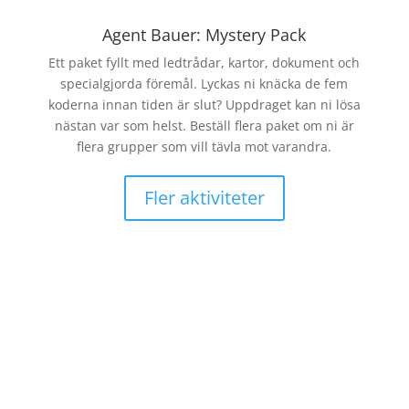
Agent Bauer: Mystery Pack
or.
Ett paket fyllt med ledtrådar, kartor, dokument och
dar,
specialgjorda föremål. Lyckas ni knäcka de fem
med
koderna innan tiden är slut? Uppdraget kan ni lösa
 ute
nästan var som helst. Beställ flera paket om ni är
flera grupper som vill tävla mot varandra.
Fler aktiviteter
Lö
Gru
oc
led